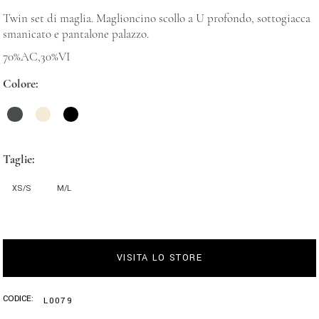
Twin set di maglia. Maglioncino scollo a U profondo, sottogiacca
smanicato e pantalone palazzo.
70%AC,30%VI
Colore
Taglie
XS/S
M/L
VISITA LO STORE
CODICE:
L0079