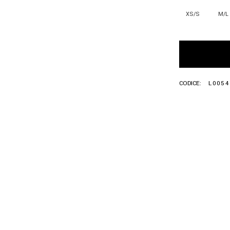
XS/S
M/L
CODICE:
L0054