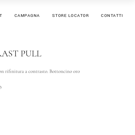
SS26
T
CAMPAGNA
STORE LOCATOR
CONTATTI
SPRING SUMMER 25
SS26
SPRING SUMMER 25
AST PULL
n rifinitura a contrasto. Bottoncino oro
O