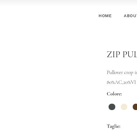
HOME
ABOU
ZIP P
Pullover crop i
80%AC,20%VI
Colore
Taglie