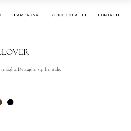
SS26
T
CAMPAGNA
STORE LOCATOR
CONTATTI
SPRING SUMMER 25
SS26
SPRING SUMMER 25
ULLOVER
n maglia. Dettaglio zip frontale.