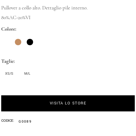
Pullover a collo alto. Dettaglio pile interno.
80%AC-20%VI
Colore
Taglie
XS/S
M/L
VISITA LO STORE
CODICE:
G0089