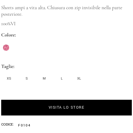
Shorts ampi a vita alta. Chiusura con zip invisibile nella parte
posteriore.
100%VI
Colore
Taglie
XS
S
M
L
XL
VISITA LO STORE
CODICE:
F0104