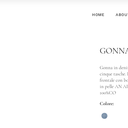
HOME
ABOU
GONNA
Gonna in deni
cinque tasche. 
frontale con b
in pelle AN AI
100%CO
Colore