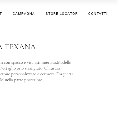
SS26
T
CAMPAGNA
STORE LOCATOR
CONTATTI
SPRING SUMMER 25
SS26
SPRING SUMMER 25
 TEXANA
m con spacco e vita asimmetrica.Modello
Dettaglio orlo sfrangiato. Chiusura
ottone personalizzato e cerniera. Targhetta
M nella parte posteriore