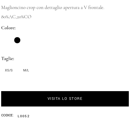
Maglioncino crop con dettaglio apertura a V frontale.
80%AC,20%CO
Colore
Taglie
XS/S
M/L
VISITA LO STORE
CODICE:
L0052