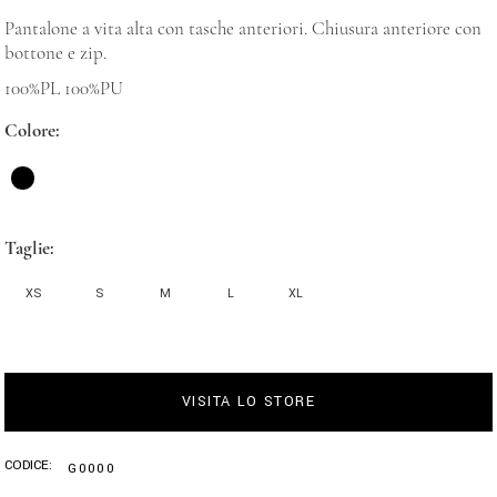
Pantalone a vita alta con tasche anteriori. Chiusura anteriore con
bottone e zip.
100%PL 100%PU
Colore
Taglie
XS
S
M
L
XL
VISITA LO STORE
CODICE:
G0000