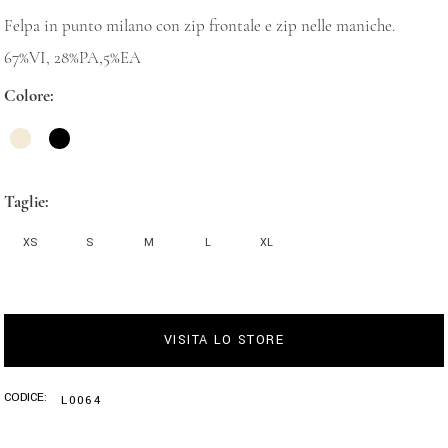
Felpa in punto milano con zip frontale e zip nelle maniche.
67%VI, 28%PA,5%EA
Colore
Taglie
XS
S
M
L
XL
VISITA LO STORE
CODICE:
L0064