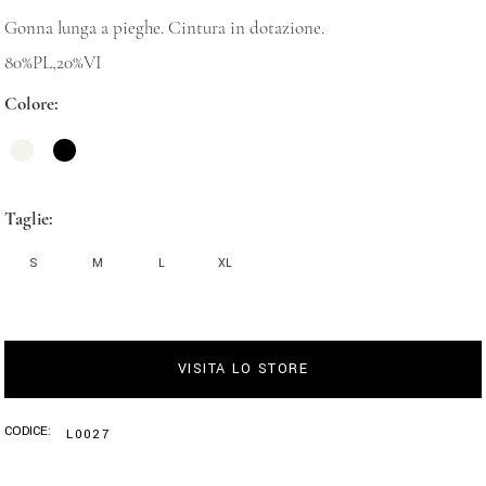
Gonna lunga a pieghe. Cintura in dotazione.
80%PL,20%VI
Colore
Taglie
S
M
L
XL
VISITA LO STORE
CODICE:
L0027