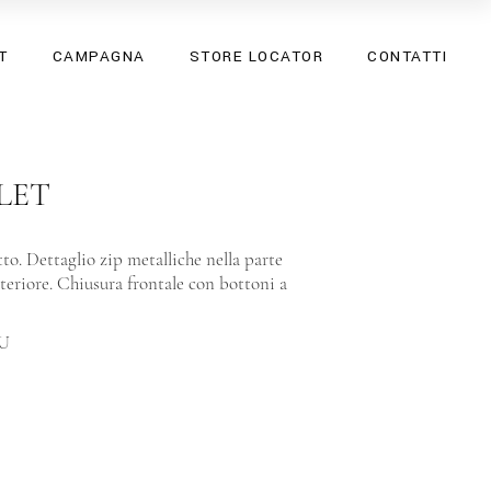
SS26
T
CAMPAGNA
STORE LOCATOR
CONTATTI
SPRING SUMMER 25
SS26
SPRING SUMMER 25
LET
tto. Dettaglio zip metalliche nella parte
teriore. Chiusura frontale con bottoni a
PU