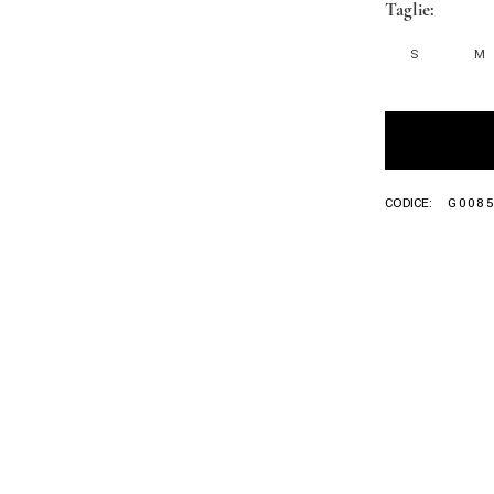
Taglie
S
M
CODICE:
G008