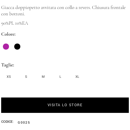
Giacca doppiopetto avvitata con collo a revers. Chiusura frontale
con bottoni.
90%PL 10%EA
Colore
Taglie
XS
S
M
L
XL
VISITA LO STORE
CODICE:
G0025