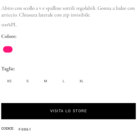
Abito con scollo a v e spalline sottili regolabili. Gonna a balze con
arriccio. Chiusura laterale con zip invisibile.
100%PL
Colore
Taglie
XS
S
M
L
XL
VISITA LO STORE
CODICE:
F0061