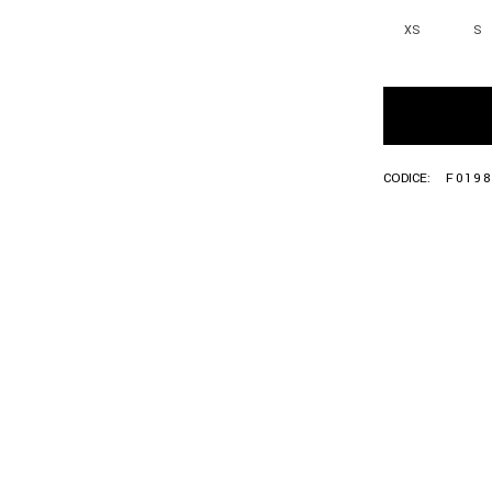
XS
S
CODICE:
F0198