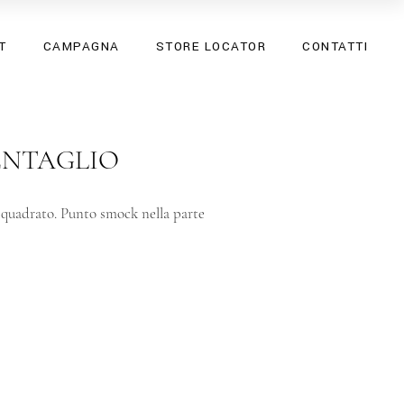
SS26
T
CAMPAGNA
STORE LOCATOR
CONTATTI
SPRING SUMMER 25
SS26
SPRING SUMMER 25
ENTAGLIO
 quadrato. Punto smock nella parte