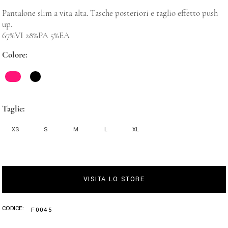
Pantalone slim a vita alta. Tasche posteriori e taglio effetto push
up.
67%VI 28%PA 5%EA
Colore
Taglie
XS
S
M
L
XL
VISITA LO STORE
CODICE:
F0045