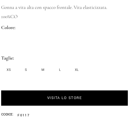
Gonna a vita alta con spacco frontale. Vita elasticizzata.
100%CO
Colore
Taglie
XS
S
M
L
XL
VISITA LO STORE
CODICE:
F0117