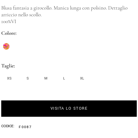
Blusa fantasia a girocollo. Manica lunga con polsino. Dettaglio
arriccio nello scollo.
100%VI
Colore
Taglie
XS
S
M
L
XL
VISITA LO STORE
CODICE:
F0087