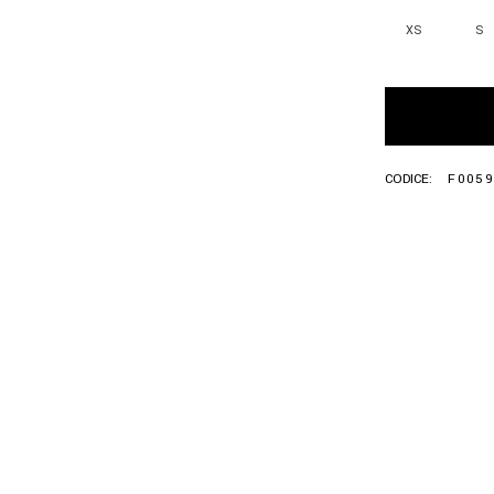
XS
S
CODICE:
F0059