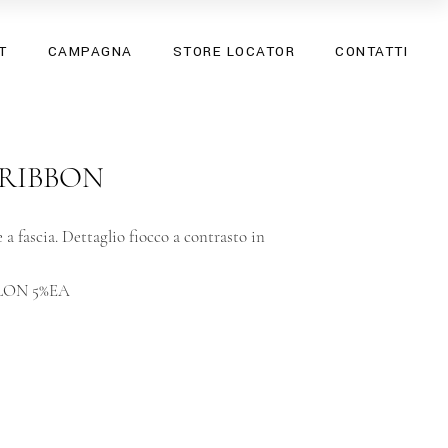
SS26
T
CAMPAGNA
STORE LOCATOR
CONTATTI
SPRING SUMMER 25
SS26
SPRING SUMMER 25
 RIBBON
a fascia. Dettaglio fiocco a contrasto in
LON 5%EA