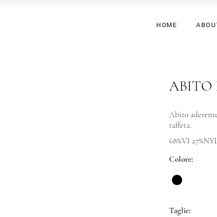
HOME
ABOU
ABITO
Abito aderente 
taffeta.
68%VI 27%NY
Colore
Taglie